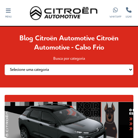
MENU
WHATSAPP
LIGAR
Blog Citroën Automotive Citroën
Automotive - Cabo Frio
Busca por categoria