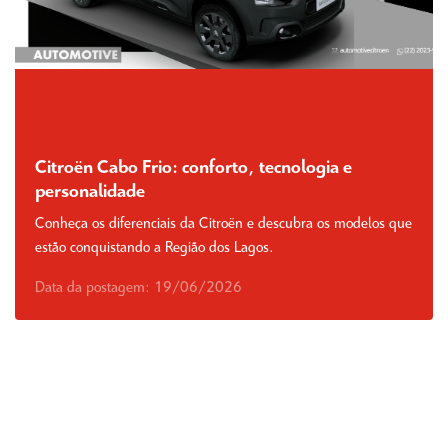
Citroën Cabo Frio: conforto, tecnologia e
personalidade
Conheça os diferenciais da Citroën e descubra os modelos que
estão conquistando a Região dos Lagos.
Data da postagem: 19/06/2026