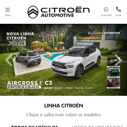
MENU
WHATSAPP
LIGAR
templates.template-01.components.carousel.texts.control_prev
templ
LINHA CITROËN
Clique e saiba mais sobre os modelos